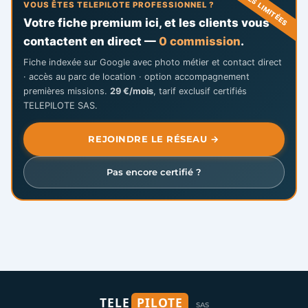
PLACES LIMITÉES
VOUS ÊTES TELEPILOTE PROFESSIONNEL ?
Votre fiche premium ici, et les clients vous
contactent en direct —
0 commission
.
Fiche indexée sur Google avec photo métier et contact direct
· accès au parc de location · option accompagnement
premières missions.
29 €/mois
, tarif exclusif certifiés
TELEPILOTE SAS.
REJOINDRE LE RÉSEAU →
Pas encore certifié ?
TELE
PILOTE
SAS