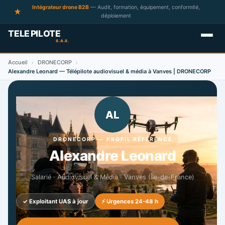
Intégrateur drone B2B
— Audit, formation, équipement, conformité,
déploiement
Accueil
DRONECORP
›
›
Alexandre Leonard — Télépilote audiovisuel & média à Vanves | DRONECORP
AL
DRONECORP — PROFIL RÉFÉRENCÉ
Alexandre Leonard
Salarié · Audiovisuel & Média · Vanves (Île-de-France)
✓ Exploitant UAS à jour
⚡ Urgences 24-48 h