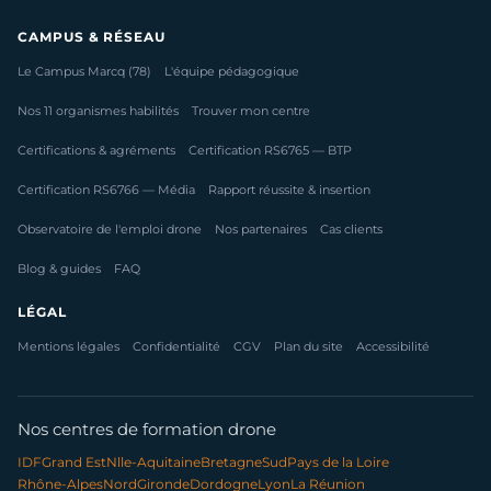
CAMPUS & RÉSEAU
Le Campus Marcq (78)
L'équipe pédagogique
Nos 11 organismes habilités
Trouver mon centre
Certifications & agréments
Certification RS6765 — BTP
Certification RS6766 — Média
Rapport réussite & insertion
Observatoire de l'emploi drone
Nos partenaires
Cas clients
Blog & guides
FAQ
LÉGAL
Mentions légales
Confidentialité
CGV
Plan du site
Accessibilité
Nos centres de formation drone
IDF
Grand Est
Nlle-Aquitaine
Bretagne
Sud
Pays de la Loire
Rhône-Alpes
Nord
Gironde
Dordogne
Lyon
La Réunion