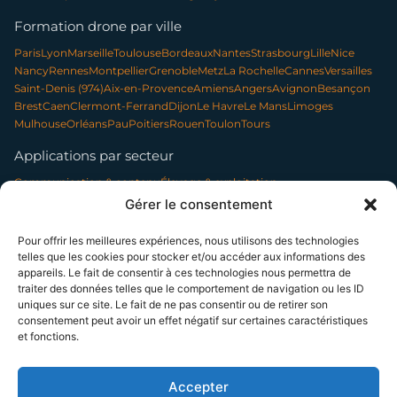
Formation drone par ville
Paris
Lyon
Marseille
Toulouse
Bordeaux
Nantes
Strasbourg
Lille
Nice
Nancy
Rennes
Montpellier
Grenoble
Metz
La Rochelle
Cannes
Versailles
Saint-Denis (974)
Aix-en-Provence
Amiens
Angers
Avignon
Besançon
Brest
Caen
Clermont-Ferrand
Dijon
Le Havre
Le Mans
Limoges
Mulhouse
Orléans
Pau
Poitiers
Rouen
Toulon
Tours
Applications par secteur
Communication & contenu
Élevage & exploitation
Événementiel & tourisme
Forêt & environnement
Gérer le consentement
Infrastructures & réseaux
Patrimoine & archéologie
Photo professionnelle
Nettoyage par drone
Pour offrir les meilleures expériences, nous utilisons des technologies
telles que les cookies pour stocker et/ou accéder aux informations des
appareils. Le fait de consentir à ces technologies nous permettra de
traiter des données telles que le comportement de navigation ou les ID
SUIVEZ-NOUS
uniques sur ce site. Le fait de ne pas consentir ou de retirer son
consentement peut avoir un effet négatif sur certaines caractéristiques
et fonctions.
© 2014–2026 TELEPILOTE SAS, présidée par Bénédicte Moussier — SAS à
capital variable (5 000 € min.) — SIREN 802 594 887 — RCS Paris
La certification qualité a été délivrée au titre de la catégorie d'action suivante : ACTIONS DE
Accepter
FORMATION