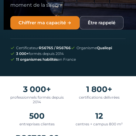
moment de la saison.
Chiffrer ma capacité →
Être rappelé
Certificateur
RS6765 / RS6766
Organisme
Qualiopi
3 000+
formés depuis 2014
11 organismes habilités
en France
3 000+
1 800+
professionnels formés depuis
certifications délivrées
2014
500
12
entreprises clientes
centres + campus 800 m²