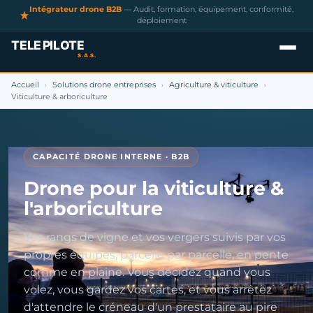
Intégrateur drone B2B
— Audit, formation, équipement, conformité,
déploiement
Accueil
Solutions drone entreprises
Agriculture & viticulture
›
›
›
Viticulture & arboriculture
CAPACITÉ DRONE INTERNE · B2B
Drone pour la viticulture &
l'arboriculture
Vos rangs de vigne et vos vergers suivis par vos
propres équipes, parcelle par parcelle, en pente
comme en plaine. Vous décidez quand vous
volez, vous gardez vos cartes, et vous arrêtez
d'attendre le créneau d'un prestataire au pire