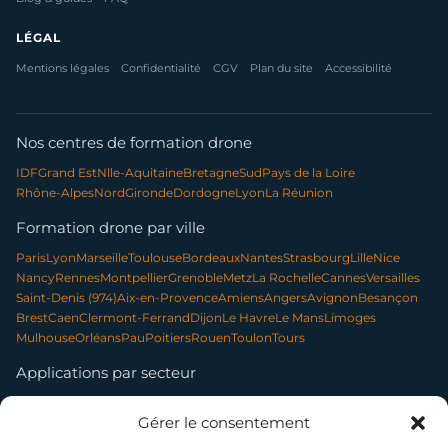
LÉGAL
Mentions légales
Confidentialité
CGV
Plan du site
Accessibilité
Nos centres de formation drone
IDF
Grand Est
Nlle-Aquitaine
Bretagne
Sud
Pays de la Loire
Rhône-Alpes
Nord
Gironde
Dordogne
Lyon
La Réunion
Formation drone par ville
Paris
Lyon
Marseille
Toulouse
Bordeaux
Nantes
Strasbourg
Lille
Nice
Nancy
Rennes
Montpellier
Grenoble
Metz
La Rochelle
Cannes
Versailles
Saint-Denis (974)
Aix-en-Provence
Amiens
Angers
Avignon
Besançon
Brest
Caen
Clermont-Ferrand
Dijon
Le Havre
Le Mans
Limoges
Mulhouse
Orléans
Pau
Poitiers
Rouen
Toulon
Tours
Applications par secteur
Communication & contenu
Élevage & exploitation
Gérer le consentement
Événementiel & tourisme
Forêt & environnement
Infrastructures & réseaux
Patrimoine & archéologie