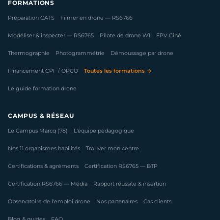
FORMATIONS
Préparation CATS
Filmer en drone — RS6766
Modéliser & inspecter — RS6765
Pilote de drone W1
FPV Ciné
Thermographie
Photogrammétrie
Démoussage par drone
Financement CPF / OPCO
Toutes les formations →
Le guide formation drone
CAMPUS & RÉSEAU
Le Campus Marcq (78)
L'équipe pédagogique
Nos 11 organismes habilités
Trouver mon centre
Certifications & agréments
Certification RS6765 — BTP
Certification RS6766 — Média
Rapport réussite & insertion
Observatoire de l'emploi drone
Nos partenaires
Cas clients
Blog & guides
FAQ