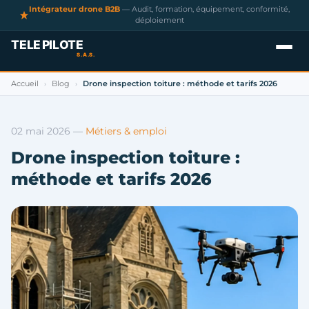
Intégrateur drone B2B
— Audit, formation, équipement, conformité,
déploiement
Accueil
Blog
Drone inspection toiture : méthode et tarifs 2026
›
›
02 mai 2026
—
Métiers & emploi
Drone inspection toiture :
méthode et tarifs 2026