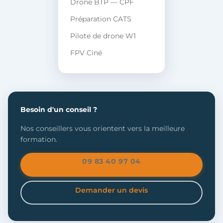
Drone BTP — CPF
Préparation CATS
Pilote de drone W1
FPV Ciné
Besoin d'un conseil ?
Nos conseillers vous orientent vers la meilleure
formation.
09 83 40 97 04
Demander un devis