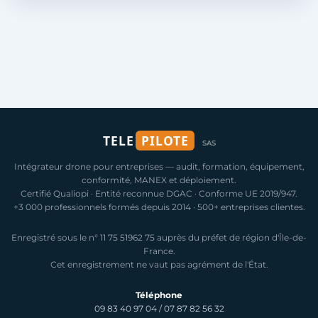
TELE
PILOTE
SAS
Intégrateur drone pour entreprises — audit, formation, équipement,
conformité, MANEX et déploiement.
Certifié Qualiopi · Entité reconnue DGAC · Conforme UE 2019/947.
+3 000 professionnels formés depuis 2014 · 500+ entreprises clientes.
Enregistré sous le n° 11 75 51962 75 auprès du préfet de région d'Île-de-
France.
Cet enregistrement ne vaut pas agrément de l'État.
Téléphone
09 83 40 97 04
/
07 87 82 56 32