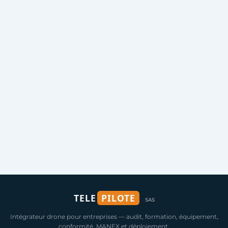
TELE
PILOTE
SAS
Intégrateur drone pour entreprises — audit, formation, équipement,
conformité, MANEX et déploiement.