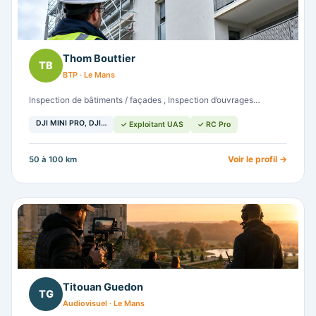
Thom Bouttier
TB
BTP · Le Mans
Inspection de bâtiments / façades , Inspection d’ouvrages…
DJI MINI PRO, DJI…
✓ Exploitant UAS
✓ RC Pro
Voir le profil →
50 à 100 km
Titouan Guedon
TG
Audiovisuel · Le Mans