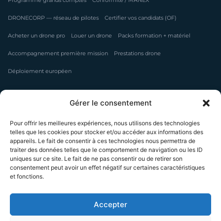
Programme grands comptes
Conformité / MANEX
DRONECORP — réseau de pilotes
Certifier vos candidats (OF)
Acheter un drone pro
Louer un drone
Packs formation + matériel
Accompagnement première mission
Prestations drone
Déploiement européen
FORMATIONS
Gérer le consentement
Préparation CATS
Filmer en drone — RS6766
Pour offrir les meilleures expériences, nous utilisons des technologies
telles que les cookies pour stocker et/ou accéder aux informations des
Modéliser & inspecter — RS6765
Pilote de drone W1
FPV Ciné
appareils. Le fait de consentir à ces technologies nous permettra de
traiter des données telles que le comportement de navigation ou les ID
Thermographie
Photogrammétrie
Démoussage par drone
uniques sur ce site. Le fait de ne pas consentir ou de retirer son
consentement peut avoir un effet négatif sur certaines caractéristiques
Financement CPF / OPCO
Toutes les formations →
et fonctions.
Le guide formation drone
Accepter
CAMPUS & RÉSEAU