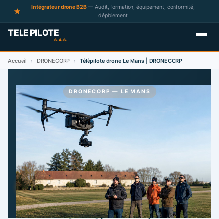
Intégrateur drone B2B
— Audit, formation, équipement, conformité,
déploiement
Accueil
DRONECORP
Télépilote drone Le Mans | DRONECORP
›
›
DRONECORP — LE MANS
Télépilotes de drone à Le
Mans
3 télépilotes référencés à Le Mans et alentours.
Devis gratuit sur mesure.
DEMANDER UN DEVIS GRATUIT