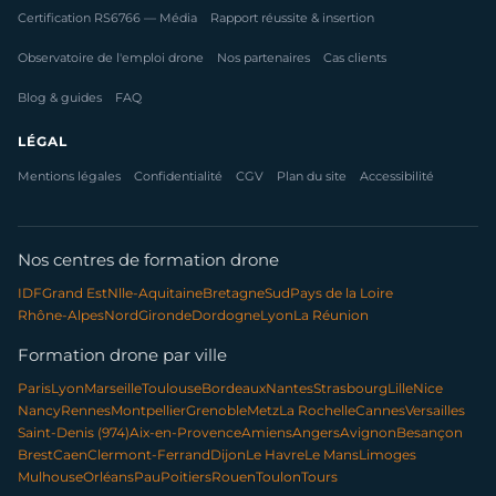
Certification RS6766 — Média
Rapport réussite & insertion
Observatoire de l'emploi drone
Nos partenaires
Cas clients
Blog & guides
FAQ
LÉGAL
Mentions légales
Confidentialité
CGV
Plan du site
Accessibilité
Nos centres de formation drone
IDF
Grand Est
Nlle-Aquitaine
Bretagne
Sud
Pays de la Loire
Rhône-Alpes
Nord
Gironde
Dordogne
Lyon
La Réunion
Formation drone par ville
Paris
Lyon
Marseille
Toulouse
Bordeaux
Nantes
Strasbourg
Lille
Nice
Nancy
Rennes
Montpellier
Grenoble
Metz
La Rochelle
Cannes
Versailles
Saint-Denis (974)
Aix-en-Provence
Amiens
Angers
Avignon
Besançon
Brest
Caen
Clermont-Ferrand
Dijon
Le Havre
Le Mans
Limoges
Mulhouse
Orléans
Pau
Poitiers
Rouen
Toulon
Tours