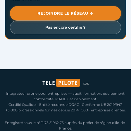
REJOINDRE LE RÉSEAU →
Pas encore certifié ?
TELE
PILOTE
SAS
Intégrateur drone pour entreprises — audit, formation, équipement,
conformité, MANEX et déploiement.
Certifié Qualiopi · Entité reconnue DGAC · Conforme UE 2019/947.
+3 000 professionnels formés depuis 2014 · 500+ entreprises clientes.
Enregistré sous le n° 11 75 51962 75 auprès du préfet de région d'Île-de-
France.