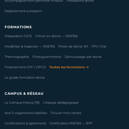
Accompagnement première mission
Prestations drone
Déploiement européen
FORMATIONS
Préparation CATS
Filmer en drone — RS6766
Modéliser & inspecter — RS6765
Pilote de drone W1
FPV Ciné
Thermographie
Photogrammétrie
Démoussage par drone
Financement CPF / OPCO
Toutes les formations →
Le guide formation drone
CAMPUS & RÉSEAU
Le Campus Marcq (78)
L'équipe pédagogique
Nos 11 organismes habilités
Trouver mon centre
Certifications & agréments
Certification RS6765 — BTP