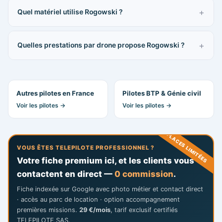
Quel matériel utilise Rogowski ?
Quelles prestations par drone propose Rogowski ?
Autres pilotes en France
Pilotes BTP & Génie civil
Voir les pilotes →
Voir les pilotes →
PLACES LIMITÉES
VOUS ÊTES TELEPILOTE PROFESSIONNEL ?
Votre fiche premium ici, et les clients vous
contactent en direct —
0 commission
.
Fiche indexée sur Google avec photo métier et contact direct
· accès au parc de location · option accompagnement
premières missions.
29 €/mois
, tarif exclusif certifiés
TELEPILOTE SAS.