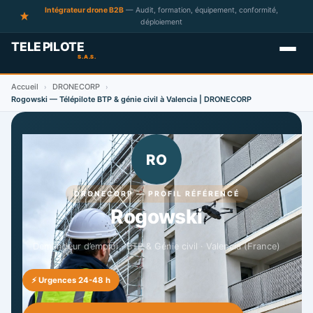
Intégrateur drone B2B
— Audit, formation, équipement, conformité,
déploiement
Accueil
DRONECORP
›
›
Rogowski — Télépilote BTP & génie civil à Valencia | DRONECORP
RO
DRONECORP — PROFIL RÉFÉRENCÉ
Rogowski
Demandeur d’emploi · BTP & Génie civil · Valencia (France)
⚡ Urgences 24-48 h