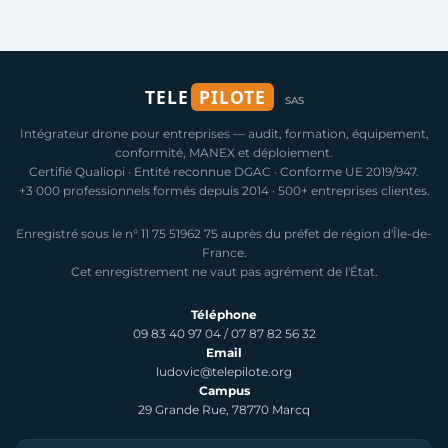
TELE
PILOTE
SAS
Intégrateur drone pour entreprises — audit, formation, équipement,
conformité, MANEX et déploiement.
Certifié Qualiopi · Entité reconnue DGAC · Conforme UE 2019/947.
+3 000 professionnels formés depuis 2014 · 500+ entreprises clientes.
Enregistré sous le n° 11 75 51962 75 auprès du préfet de région d'Île-de-
France.
Cet enregistrement ne vaut pas agrément de l'État.
Téléphone
09 83 40 97 04
/
07 87 82 56 32
Email
ludovic@telepilote.org
Campus
29 Grande Rue, 78770 Marcq