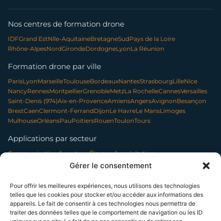
Nos centres de formation drone
IDF
Grand Est
Nlle-Aquitaine
Bretagne
Sud
Pays de la Loire
Rhône-Alpes
Nord
Gironde
Dordogne
Lyon
La Réunion
Formation drone par ville
Paris
Lyon
Marseille
Toulouse
Bordeaux
Nantes
Strasbourg
Lille
Nice
Nancy
Rennes
Montpellier
Grenoble
Metz
La Rochelle
Cannes
Versailles
Saint-Denis (974)
Aix-en-Provence
Amiens
Angers
Avignon
Besançon
Brest
Caen
Clermont-Ferrand
Dijon
Le Havre
Le Mans
Limoges
Mulhouse
Orléans
Pau
Poitiers
Rouen
Toulon
Tours
Applications par secteur
Communication & contenu
Élevage & exploitation
Événementiel & tourisme
Forêt & environnement
Gérer le consentement
Infrastructures & réseaux
Patrimoine & archéologie
Photo professionnelle
Nettoyage par drone
Pour offrir les meilleures expériences, nous utilisons des technologies
telles que les cookies pour stocker et/ou accéder aux informations des
appareils. Le fait de consentir à ces technologies nous permettra de
traiter des données telles que le comportement de navigation ou les ID
SUIVEZ-NOUS