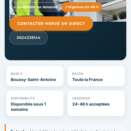
✓ Conformité sur demande
⚡ Urgences 24-48 h
CONTACTER HERVÉ EN DIRECT
0624338144
BASÉ À
RAYON
Boussy-Saint-Antoine
Toute la France
DISPONIBILITÉ
URGENCES
Disponible sous 1
24-48 h acceptées
semaine