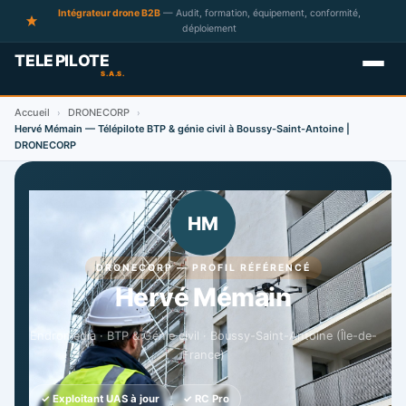
Intégrateur drone B2B
— Audit, formation, équipement, conformité,
déploiement
Accueil
DRONECORP
›
›
Hervé Mémain — Télépilote BTP & génie civil à Boussy-Saint-Antoine |
DRONECORP
HM
DRONECORP — PROFIL RÉFÉRENCÉ
Hervé Mémain
Endromedia · BTP & Génie civil · Boussy-Saint-Antoine (Île-de-
France)
✓ Exploitant UAS à jour
✓ RC Pro