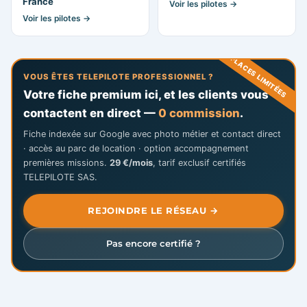
France
Voir les pilotes →
Voir les pilotes →
PLACES LIMITÉES
VOUS ÊTES TELEPILOTE PROFESSIONNEL ?
Votre fiche premium ici, et les clients vous
contactent en direct —
0 commission
.
Fiche indexée sur Google avec photo métier et contact direct
· accès au parc de location · option accompagnement
premières missions.
29 €/mois
, tarif exclusif certifiés
TELEPILOTE SAS.
REJOINDRE LE RÉSEAU →
Pas encore certifié ?