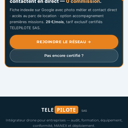
contactent en direct —
0 commission
.
Fiche indexée sur Google avec photo métier et contact direct
· accès au parc de location · option accompagnement
premières missions.
29 €/mois
, tarif exclusif certifiés
TELEPILOTE SAS.
REJOINDRE LE RÉSEAU →
Pas encore certifié ?
TELE
PILOTE
SAS
Intégrateur drone pour entreprises — audit, formation, équipement,
conformité, MANEX et déploiement.