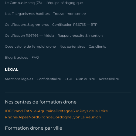
Le Campus Marcq (78)
L'équipe pédagogique
Nos 11 organismes habilités
Trouver mon centre
Certifications & agréments
Certification RS6765 — BTP
Certification RS6766 — Média
Rapport réussite & insertion
Observatoire de l'emploi drone
Nos partenaires
Cas clients
Blog & guides
FAQ
LÉGAL
Mentions légales
Confidentialité
CGV
Plan du site
Accessibilité
Nos centres de formation drone
IDF
Grand Est
Nlle-Aquitaine
Bretagne
Sud
Pays de la Loire
Rhône-Alpes
Nord
Gironde
Dordogne
Lyon
La Réunion
Formation drone par ville