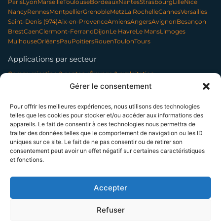
Paris
Lyon
Marseille
Toulouse
Bordeaux
Nantes
Strasbourg
Lille
Nice
Nancy
Rennes
Montpellier
Grenoble
Metz
La Rochelle
Cannes
Versailles
Saint-Denis (974)
Aix-en-Provence
Amiens
Angers
Avignon
Besançon
Brest
Caen
Clermont-Ferrand
Dijon
Le Havre
Le Mans
Limoges
Mulhouse
Orléans
Pau
Poitiers
Rouen
Toulon
Tours
Applications par secteur
Communication & contenu
Élevage & exploitation
Événementiel & tourisme
Forêt & environnement
Gérer le consentement
Infrastructures & réseaux
Patrimoine & archéologie
Photo professionnelle
Nettoyage par drone
Pour offrir les meilleures expériences, nous utilisons des technologies
telles que les cookies pour stocker et/ou accéder aux informations des
appareils. Le fait de consentir à ces technologies nous permettra de
traiter des données telles que le comportement de navigation ou les ID
SUIVEZ-NOUS
uniques sur ce site. Le fait de ne pas consentir ou de retirer son
consentement peut avoir un effet négatif sur certaines caractéristiques
et fonctions.
© 2014–2026 TELEPILOTE SAS, présidée par Bénédicte Moussier — SAS à
capital variable (5 000 € min.) — SIREN 802 594 887 — RCS Paris
La certification qualité a été délivrée au titre de la catégorie d'action suivante : ACTIONS DE
Accepter
FORMATION
NDA 11 75 51962 75 — Cet enregistrement ne vaut pas agrément de l'État
Refuser