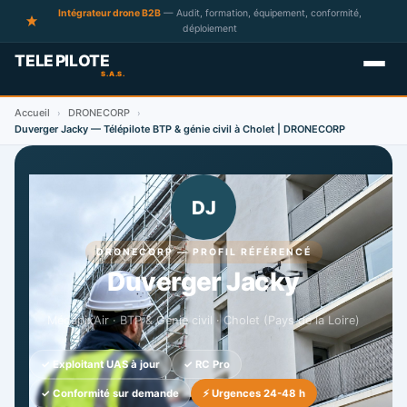
Intégrateur drone B2B
— Audit, formation, équipement, conformité,
déploiement
Accueil
DRONECORP
›
›
Duverger Jacky — Télépilote BTP & génie civil à Cholet | DRONECORP
DJ
DRONECORP — PROFIL RÉFÉRENCÉ
Duverger Jacky
Mégapix’Air · BTP & Génie civil · Cholet (Pays de la Loire)
✓ Exploitant UAS à jour
✓ RC Pro
✓ Conformité sur demande
⚡ Urgences 24-48 h