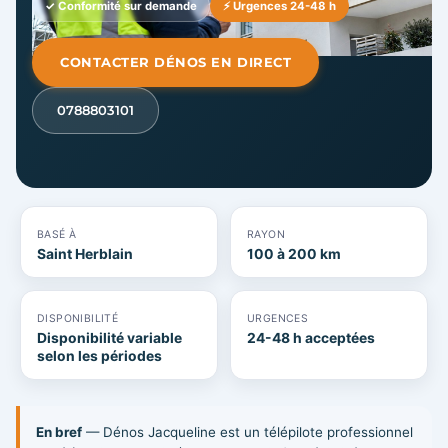
✓ Conformité sur demande
⚡ Urgences 24-48 h
CONTACTER DÉNOS EN DIRECT
0788803101
BASÉ À
RAYON
Saint Herblain
100 à 200 km
DISPONIBILITÉ
URGENCES
Disponibilité variable
24-48 h acceptées
selon les périodes
En bref
— Dénos Jacqueline est un télépilote professionnel