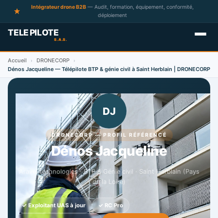
Intégrateur drone B2B
— Audit, formation, équipement, conformité,
déploiement
Accueil
DRONECORP
›
›
Dénos Jacqueline — Télépilote BTP & génie civil à Saint Herblain | DRONECORP
DJ
DRONECORP — PROFIL RÉFÉRENCÉ
Dénos Jacqueline
Aravel technologies · BTP & Génie civil · Saint Herblain (Pays
de la Loire)
✓ Exploitant UAS à jour
✓ RC Pro