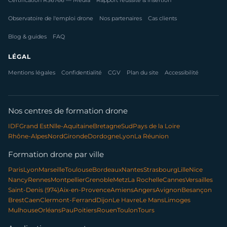
Certification RS6766 — Média
Rapport réussite & insertion
Observatoire de l'emploi drone
Nos partenaires
Cas clients
Blog & guides
FAQ
LÉGAL
Mentions légales
Confidentialité
CGV
Plan du site
Accessibilité
Nos centres de formation drone
IDF
Grand Est
Nlle-Aquitaine
Bretagne
Sud
Pays de la Loire
Rhône-Alpes
Nord
Gironde
Dordogne
Lyon
La Réunion
Formation drone par ville
Paris
Lyon
Marseille
Toulouse
Bordeaux
Nantes
Strasbourg
Lille
Nice
Nancy
Rennes
Montpellier
Grenoble
Metz
La Rochelle
Cannes
Versailles
Saint-Denis (974)
Aix-en-Provence
Amiens
Angers
Avignon
Besançon
Brest
Caen
Clermont-Ferrand
Dijon
Le Havre
Le Mans
Limoges
Mulhouse
Orléans
Pau
Poitiers
Rouen
Toulon
Tours