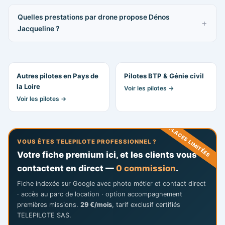
Quelles prestations par drone propose Dénos
Jacqueline ?
Autres pilotes en Pays de
Pilotes BTP & Génie civil
la Loire
Voir les pilotes →
Voir les pilotes →
PLACES LIMITÉES
VOUS ÊTES TELEPILOTE PROFESSIONNEL ?
Votre fiche premium ici, et les clients vous
contactent en direct —
0 commission
.
Fiche indexée sur Google avec photo métier et contact direct
· accès au parc de location · option accompagnement
premières missions.
29 €/mois
, tarif exclusif certifiés
TELEPILOTE SAS.