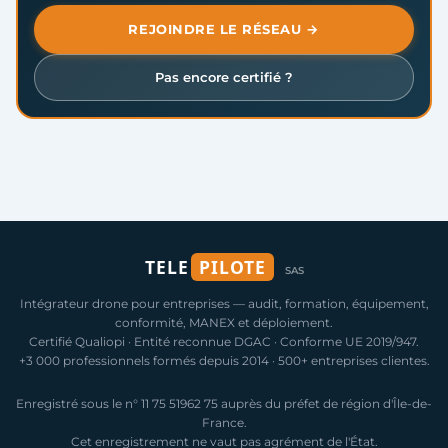
REJOINDRE LE RÉSEAU →
Pas encore certifié ?
TELE
PILOTE
SAS
Intégrateur drone pour entreprises — audit, formation, équipement,
conformité, MANEX et déploiement.
Certifié Qualiopi · Entité reconnue DGAC · Conforme UE 2019/947.
+3 000 professionnels formés depuis 2014 · 500+ entreprises clientes.
Enregistré sous le n° 11 75 51962 75 auprès du préfet de région d'Île-de-
France.
Cet enregistrement ne vaut pas agrément de l'État.