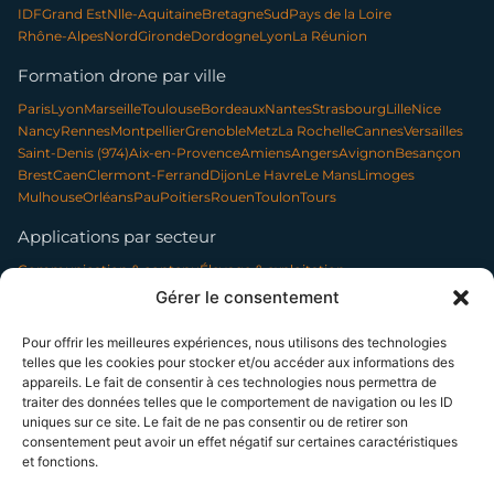
IDF
Grand Est
Nlle-Aquitaine
Bretagne
Sud
Pays de la Loire
Rhône-Alpes
Nord
Gironde
Dordogne
Lyon
La Réunion
Formation drone par ville
Paris
Lyon
Marseille
Toulouse
Bordeaux
Nantes
Strasbourg
Lille
Nice
Nancy
Rennes
Montpellier
Grenoble
Metz
La Rochelle
Cannes
Versailles
Saint-Denis (974)
Aix-en-Provence
Amiens
Angers
Avignon
Besançon
Brest
Caen
Clermont-Ferrand
Dijon
Le Havre
Le Mans
Limoges
Mulhouse
Orléans
Pau
Poitiers
Rouen
Toulon
Tours
Applications par secteur
Communication & contenu
Élevage & exploitation
Événementiel & tourisme
Forêt & environnement
Gérer le consentement
Infrastructures & réseaux
Patrimoine & archéologie
Photo professionnelle
Nettoyage par drone
Pour offrir les meilleures expériences, nous utilisons des technologies
telles que les cookies pour stocker et/ou accéder aux informations des
appareils. Le fait de consentir à ces technologies nous permettra de
traiter des données telles que le comportement de navigation ou les ID
SUIVEZ-NOUS
uniques sur ce site. Le fait de ne pas consentir ou de retirer son
consentement peut avoir un effet négatif sur certaines caractéristiques
et fonctions.
© 2014–2026 TELEPILOTE SAS, présidée par Bénédicte Moussier — SAS à
capital variable (5 000 € min.) — SIREN 802 594 887 — RCS Paris