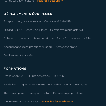
Agriculture & viticulture
Tous les secteurs →
DÉPLOIEMENT & ÉQUIPEMENT
Programme grands comptes
Conformité / MANEX
DRONECORP — réseau de pilotes
Certifier vos candidats (OF)
Acheter un drone pro
Louer un drone
Packs formation + matériel
Accompagnement première mission
Prestations drone
Déploiement européen
FORMATIONS
Préparation CATS
Filmer en drone — RS6766
Modéliser & inspecter — RS6765
Pilote de drone W1
FPV Ciné
Thermographie
Photogrammétrie
Démoussage par drone
Financement CPF / OPCO
Toutes les formations →