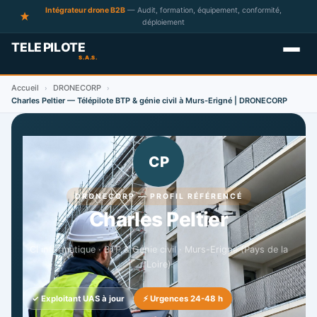
Intégrateur drone B2B
— Audit, formation, équipement, conformité,
déploiement
Accueil
DRONECORP
›
›
Charles Peltier — Télépilote BTP & génie civil à Murs-Erigné | DRONECORP
CP
DRONECORP — PROFIL RÉFÉRENCÉ
Charles Peltier
Cl informatique · BTP & Génie civil · Murs-Erigné (Pays de la
Loire)
✓ Exploitant UAS à jour
⚡ Urgences 24-48 h