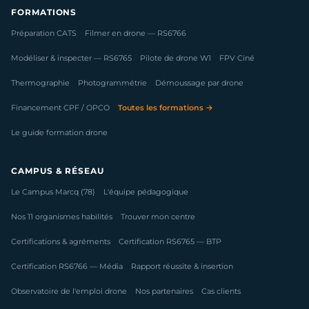
FORMATIONS
Préparation CATS
Filmer en drone — RS6766
Modéliser & inspecter — RS6765
Pilote de drone W1
FPV Ciné
Thermographie
Photogrammétrie
Démoussage par drone
Financement CPF / OPCO
Toutes les formations →
Le guide formation drone
CAMPUS & RÉSEAU
Le Campus Marcq (78)
L'équipe pédagogique
Nos 11 organismes habilités
Trouver mon centre
Certifications & agréments
Certification RS6765 — BTP
Certification RS6766 — Média
Rapport réussite & insertion
Observatoire de l'emploi drone
Nos partenaires
Cas clients