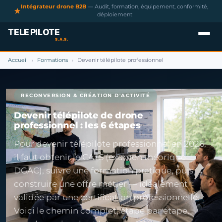
Intégrateur drone B2B
— Audit, formation, équipement, conformité,
déploiement
Accueil
Formations
Devenir télépilote professionnel
›
›
RECONVERSION & CRÉATION D'ACTIVITÉ
Devenir télépilote de drone
professionnel : les 6 étapes
Pour devenir télépilote professionnel en 2026,
il faut obtenir le CATS (examen théorique
DGAC), suivre une formation pratique, puis
construire une offre métier — idéalement
validée par une certification professionnelle.
Voici le chemin complet, étape par étape,