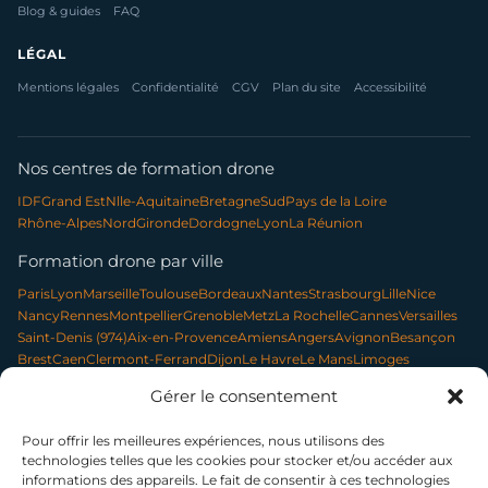
Blog & guides
FAQ
LÉGAL
Mentions légales
Confidentialité
CGV
Plan du site
Accessibilité
Nos centres de formation drone
IDF
Grand Est
Nlle-Aquitaine
Bretagne
Sud
Pays de la Loire
Rhône-Alpes
Nord
Gironde
Dordogne
Lyon
La Réunion
Formation drone par ville
Paris
Lyon
Marseille
Toulouse
Bordeaux
Nantes
Strasbourg
Lille
Nice
Nancy
Rennes
Montpellier
Grenoble
Metz
La Rochelle
Cannes
Versailles
Saint-Denis (974)
Aix-en-Provence
Amiens
Angers
Avignon
Besançon
Brest
Caen
Clermont-Ferrand
Dijon
Le Havre
Le Mans
Limoges
Mulhouse
Orléans
Pau
Poitiers
Rouen
Toulon
Tours
Gérer le consentement
Applications par secteur
Pour offrir les meilleures expériences, nous utilisons des
Communication & contenu
Élevage & exploitation
technologies telles que les cookies pour stocker et/ou accéder aux
Événementiel & tourisme
Forêt & environnement
informations des appareils. Le fait de consentir à ces technologies