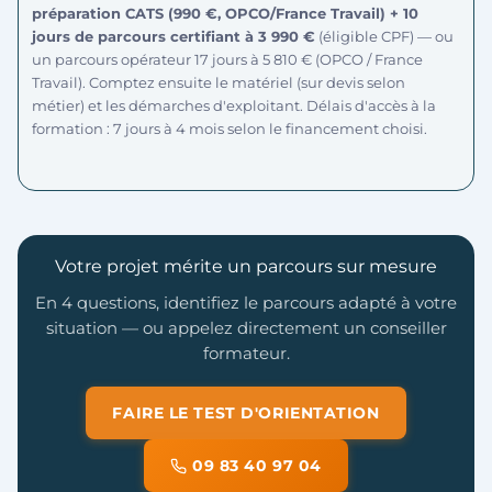
préparation CATS (990 €, OPCO/France Travail) + 10
jours de parcours certifiant à 3 990 €
(éligible CPF) — ou
un parcours opérateur 17 jours à 5 810 € (OPCO / France
Travail). Comptez ensuite le matériel (sur devis selon
métier) et les démarches d'exploitant. Délais d'accès à la
formation : 7 jours à 4 mois selon le financement choisi.
Votre projet mérite un parcours sur mesure
En 4 questions, identifiez le parcours adapté à votre
situation — ou appelez directement un conseiller
formateur.
FAIRE LE TEST D'ORIENTATION
09 83 40 97 04