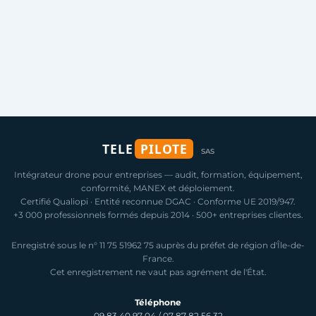
TELE
PILOTE
SAS
Intégrateur drone pour entreprises — audit, formation, équipement,
conformité, MANEX et déploiement.
Certifié Qualiopi · Entité reconnue DGAC · Conforme UE 2019/947.
+3 000 professionnels formés depuis 2014 · 500+ entreprises clientes.
Enregistré sous le n° 11 75 51962 75 auprès du préfet de région d'Île-de-
France.
Cet enregistrement ne vaut pas agrément de l'État.
Téléphone
09 83 40 97 04
/
07 87 82 56 32